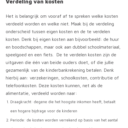
Verdeling van kosten
Het is belangrijk om vooraf af te spreken welke kosten
verdeeld worden en welke niet. Maak bij de verdeling
onderscheid tussen eigen kosten en de te verdelen
kosten. Denk bij eigen kosten aan bijvoorbeeld: de huur
en boodschappen, maar ook aan dubbel schoolmateriaal,
speelgoed en een fiets. De te verdelen kosten zijn de
Hulp bij scheiden
uitgaven die één van beide ouders doet, of die jullie
Mediation
gezamenlijk van de kinderbankrekening betalen. Denk
hierbij aan: verzekeringen, schoolkosten, contributie of
Scheiden en financien
telefoonkosten. Deze kosten kunnen, net als de
Scheiden en hypotheek
alimentatie, verdeeld worden naar:
Draagkracht: degene die het hoogste inkomen heeft, betaalt
Scheiden en kinderen
een hogere bijdrage voor de kinderen
over
Periode: de kosten worden verrekend op basis van het aantal