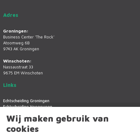
Adres
Groningen:
Business Center ‘The Rock’
Atoomweg 6B
9743 AK Groningen
Winschoten:
Nassaustraat 33
9675 EM Winschoten
Links
Echtscheiding Groningen
Echtscheiding Hoogeveen
Echtscheiding Leek
Wij maken gebruik van
Echtscheiding Winschoten
Mediation Groningen
cookies
Mediation Assen
Mediation Emmen