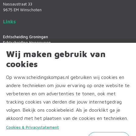
Nassaustraat 33
9675 EM Winschoten
Links
Echtscheiding Groningen
Echtscheiding Hoogeveen
Echtscheiding Leek
Wij maken gebruik van
Echtscheiding Winschoten
Mediation Groningen
cookies
Mediation Assen
Mediation Emmen
Op www.scheidingskompas.nl gebruiken wij cookies en
Mediation Hoogezand
Online scheiden
andere technieken om jouw ervaring op onze website te
verbeteren en om advertenties te tonen, ook met
Informatie
tracking cookies van derden die jouw internetgedrag
volgen. Bekijk ons cookiebeleid. Als je doorklikt ga je
Tarieven
Financieel echtscheidingsadvies
akkoord met het plaatsen van de cookies en technieken.
Algemene voorwaarden
Cookies & Privacystatement
Cookies & Privacystatement