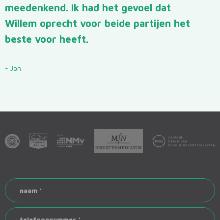
meedenkend. Ik had het gevoel dat
Scheiden en kinderen
Willem oprecht voor beide partijen het
beste voor heeft.
over
kennisbank
- Jan
contact
naam
*
telefoonnummer
*